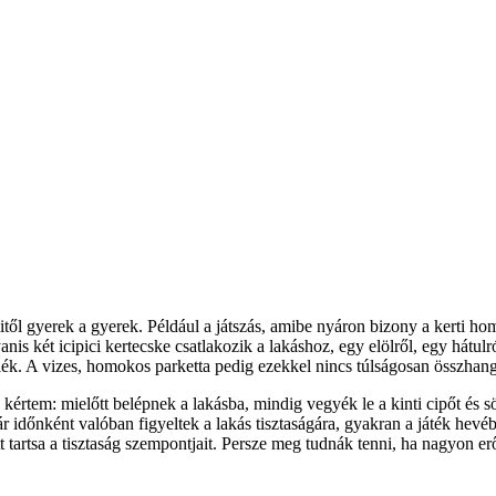
l gyerek a gyerek. Például a játszás, amibe nyáron bizony a kerti homok
 két icipici kertecske csatlakozik a lakáshoz, egy elölről, egy hátulról
félék. A vizes, homokos parketta pedig ezekkel nincs túlságosan összh
 kértem: mielőtt belépnek a lakásba, mindig vegyék le a kinti cipőt és 
 időnként valóban figyeltek a lakás tisztaságára, gyakran a játék hevé
tartsa a tisztaság szempontjait. Persze meg tudnák tenni, ha nagyon erő