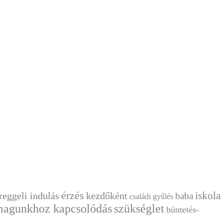
érzés
reggeli indulás
kezdőként
iskola
baba
családi gyűlés
agunkhoz kapcsolódás
szükséglet
büntetés-