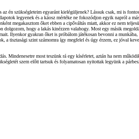
s az én szükségleteim egyaránt kielégüljenek? Lássuk csak, mi is font
lapotok legyenek és a káosz mértéke ne fokozódjon egyik napról a mási
enként megakasztom őket ebben a cipőváltás miatt, akkor ez nem teljesü
n dolgozom, hogy a lakás kinézzen valahogy. Most egy másik megoldási
omait. Ilyenkor gyakran őket is próbálom játékosan bevonni a munkába, a
, a tisztasági szint számomra így megfelel és úgy érzem, ez jóval keve
s. Mindenesetre most teszünk rá egy kísérletet, aztán ha nem működik,
ségletét szem előtt tartsuk és folyamatosan nyitottak legyünk a párbes