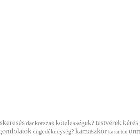
skeresés
kérés
testvérek
kötelességek?
dackorszak
önm
 gondolatok
kamaszkor
engedékenység?
karantén