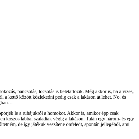
ozás, pancsolás, locsolás is beletartozik. Még akkor is, ha a vizes,
, a kettő között közlekedni pedig csak a lakáson át lehet. No, és
angban…
söpörjék le a ruhájukról a homokot. Akkor is, amikor épp csak
ben koszos lábbal szaladtak végig a lakáson. Talán egy három- és egy
ltetném, de így játékuk veszítene önfeledt, spontán jellegéből, ami