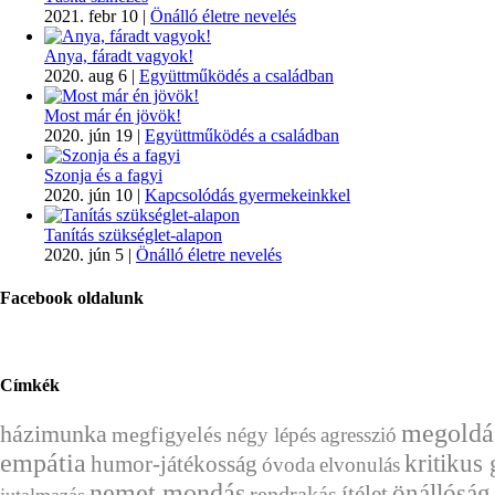
2021. febr 10
|
Önálló életre nevelés
Anya, fáradt vagyok!
2020. aug 6
|
Együttműködés a családban
Most már én jövök!
2020. jún 19
|
Együttműködés a családban
Szonja és a fagyi
2020. jún 10
|
Kapcsolódás gyermekeinkkel
Tanítás szükséglet-alapon
2020. jún 5
|
Önálló életre nevelés
Facebook oldalunk
Címkék
megoldá
házimunka
megfigyelés
négy lépés
agresszió
empátia
kritikus
humor-játékosság
óvoda
elvonulás
nemet mondás
önállóság
ítélet
rendrakás
jutalmazás