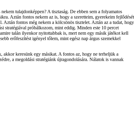
os nekem tulajdonképpen? A tisztaság. De ebben sem a folyamatos
kra. Aztán fontos nekem az is, hogy a szeretteim, gyerekeim fejlődését
l. Aztán fontos még nekem a kölcsönös tisztelet. Aztán az a tudat, hogy
 stratégiával próbálkozom, mint eddig. Minden este 10 percet
mire talán ilyenkor nyitottabbak is, mert nem egy másik játékot kell
sebb erőfeszítést igényel tőlem, mint egész nap árgus szemekkel
 akkor keresünk egy másikat. A fontos az, hogy ne terheljük a
zédre, a megoldási stratégiánk újragondolására. Nálatok is vannak