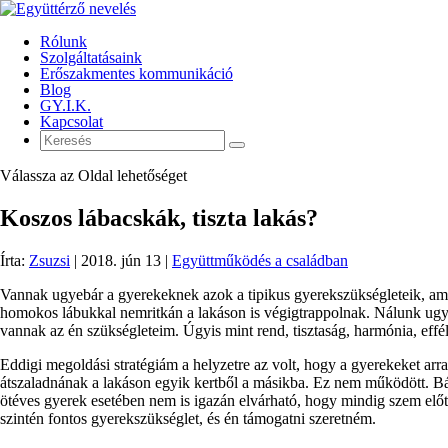
Rólunk
Szolgáltatásaink
Erőszakmentes kommunikáció
Blog
GY.I.K.
Kapcsolat
Válassza az Oldal lehetőséget
Koszos lábacskák, tiszta lakás?
Írta:
Zsuzsi
|
2018. jún 13
|
Együttműködés a családban
Vannak ugyebár a gyerekeknek azok a tipikus gyerekszükségleteik, amitő
homokos lábukkal nemritkán a lakáson is végigtrappolnak. Nálunk ugyanis
vannak az én szükségleteim. Úgyis mint rend, tisztaság, harmónia, ef
Eddigi megoldási stratégiám a helyzetre az volt, hogy a gyerekeket arra
átszaladnának a lakáson egyik kertből a másikba. Ez nem működött. Bár
ötéves gyerek esetében nem is igazán elvárható, hogy mindig szem előtt 
szintén fontos gyerekszükséglet, és én támogatni szeretném.