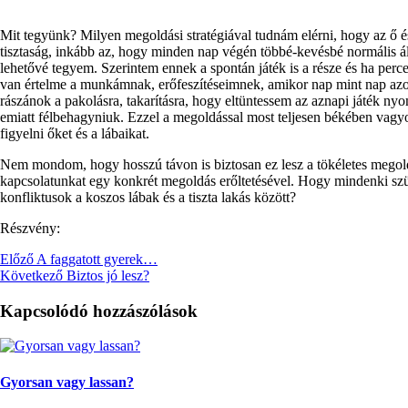
Mit tegyünk? Milyen megoldási stratégiával tudnám elérni, hogy az ő é
tisztaság, inkább az, hogy minden nap végén többé-kevésbé normális ál
lehetővé tegyem. Szerintem ennek a spontán játék is a része és ha perc
van értelme a munkámnak, erőfeszítéseimnek, amikor nap mint nap azo
rászánok a pakolásra, takarításra, hogy eltüntessem az aznapi játék ny
emiatt félbehagyniuk. Ezzel a megoldással most teljesen békében vagyok
figyelni őket és a lábaikat.
Nem mondom, hogy hosszú távon is biztosan ez lesz a tökéletes megoldá
kapcsolatunkat egy konkrét megoldás erőltetésével. Hogy mindenki szük
konfliktusok a koszos lábak és a tiszta lakás között?
Részvény:
Előző
A faggatott gyerek…
Következő
Biztos jó lesz?
Kapcsolódó hozzászólások
Gyorsan vagy lassan?