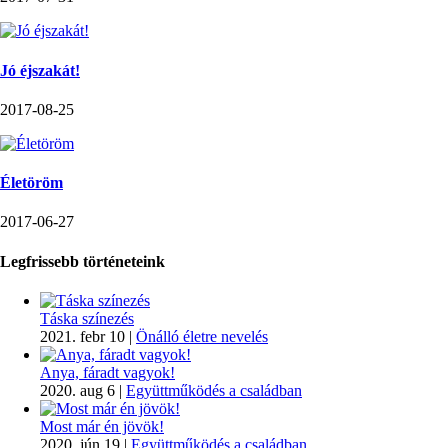
Jó éjszakát!
2017-08-25
Életöröm
2017-06-27
Legfrissebb történeteink
Táska színezés
2021. febr 10
|
Önálló életre nevelés
Anya, fáradt vagyok!
2020. aug 6
|
Együttműködés a családban
Most már én jövök!
2020. jún 19
|
Együttműködés a családban