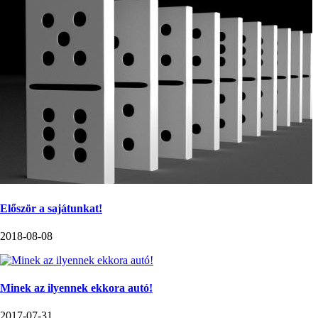
Először a sajátunkat!
2018-08-08
Minek az ilyennek ekkora autó!
2017-07-31