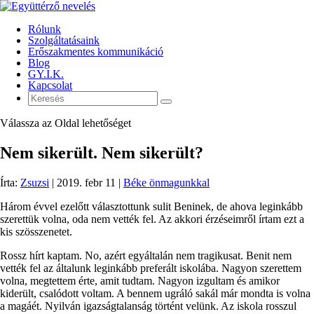
Rólunk
Szolgáltatásaink
Erőszakmentes kommunikáció
Blog
GY.I.K.
Kapcsolat
Válassza az Oldal lehetőséget
Nem sikerült. Nem sikerült?
Írta:
Zsuzsi
|
2019. febr 11
|
Béke önmagunkkal
Három évvel ezelőtt választottunk sulit Beninek, de ahova leginkább
szerettük volna, oda nem vették fel. Az akkori érzéseimről írtam ezt a
kis szösszenetet.
Rossz hírt kaptam. No, azért egyáltalán nem tragikusat. Benit nem
vették fel az általunk leginkább preferált iskolába. Nagyon szerettem
volna, megtettem érte, amit tudtam. Nagyon izgultam és amikor
kiderült, csalódott voltam. A bennem ugráló sakál már mondta is volna
a magáét. Nyilván igazságtalanság történt velünk. Az iskola rosszul