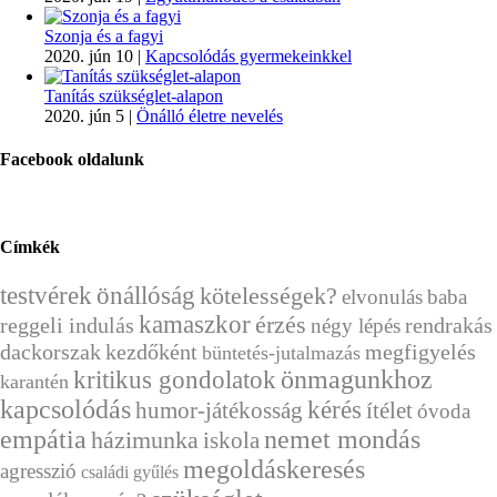
Szonja és a fagyi
2020. jún 10
|
Kapcsolódás gyermekeinkkel
Tanítás szükséglet-alapon
2020. jún 5
|
Önálló életre nevelés
Facebook oldalunk
Címkék
önállóság
testvérek
kötelességek?
elvonulás
baba
kamaszkor
érzés
reggeli indulás
rendrakás
négy lépés
dackorszak
kezdőként
megfigyelés
büntetés-jutalmazás
önmagunkhoz
kritikus gondolatok
karantén
kapcsolódás
kérés
humor-játékosság
ítélet
óvoda
empátia
nemet mondás
házimunka
iskola
megoldáskeresés
agresszió
családi gyűlés