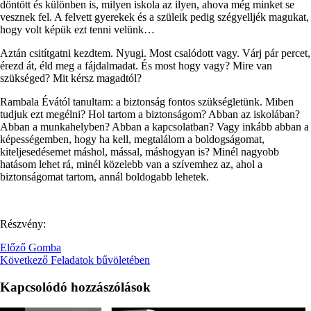
döntött és különben is, milyen iskola az ilyen, ahova még minket se
vesznek fel. A felvett gyerekek és a szüleik pedig szégyelljék magukat,
hogy volt képük ezt tenni velünk…
Aztán csitítgatni kezdtem. Nyugi. Most csalódott vagy. Várj pár percet,
érezd át, éld meg a fájdalmadat. És most hogy vagy? Mire van
szükséged? Mit kérsz magadtól?
Rambala Évától tanultam: a biztonság fontos szükségletünk. Miben
tudjuk ezt megélni? Hol tartom a biztonságom? Abban az iskolában?
Abban a munkahelyben? Abban a kapcsolatban? Vagy inkább abban a
képességemben, hogy ha kell, megtalálom a boldogságomat,
kiteljesedésemet máshol, mással, máshogyan is? Minél nagyobb
hatásom lehet rá, minél közelebb van a szívemhez az, ahol a
biztonságomat tartom, annál boldogabb lehetek.
Részvény:
Előző
Gomba
Következő
Feladatok bűvöletében
Kapcsolódó hozzászólások