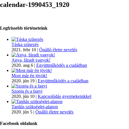
calendar-1990453_1920
Legfrissebb történeteink
Táska színezés
2021. febr 10
|
Önálló életre nevelés
Anya, fáradt vagyok!
2020. aug 6
|
Együttműködés a családban
Most már én jövök!
2020. jún 19
|
Együttműködés a családban
Szonja és a fagyi
2020. jún 10
|
Kapcsolódás gyermekeinkkel
Tanítás szükséglet-alapon
2020. jún 5
|
Önálló életre nevelés
Facebook oldalunk