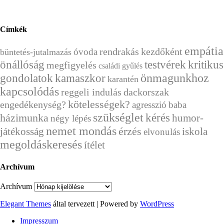
Címkék
empátia
rendrakás
kezdőként
óvoda
büntetés-jutalmazás
önállóság
testvérek
kritikus
megfigyelés
családi gyűlés
önmagunkhoz
gondolatok
kamaszkor
karantén
kapcsolódás
reggeli indulás
dackorszak
kötelességek?
engedékenység?
agresszió
baba
szükséglet
kérés
házimunka
humor-
négy lépés
nemet mondás
érzés
játékosság
iskola
elvonulás
megoldáskeresés
ítélet
Archívum
Archívum
Elegant Themes
által tervezett | Powered by
WordPress
Impresszum