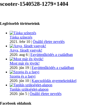
scooter-1540528-1279×1404
Legfrissebb történeteink
Táska színezés
2021. febr 10
|
Önálló életre nevelés
Anya, fáradt vagyok!
2020. aug 6
|
Együttműködés a családban
Most már én jövök!
2020. jún 19
|
Együttműködés a családban
Szonja és a fagyi
2020. jún 10
|
Kapcsolódás gyermekeinkkel
Tanítás szükséglet-alapon
2020. jún 5
|
Önálló életre nevelés
Facebook oldalunk