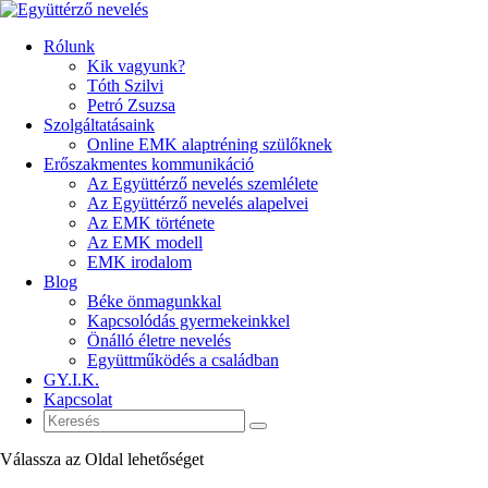
Rólunk
Kik vagyunk?
Tóth Szilvi
Petró Zsuzsa
Szolgáltatásaink
Online EMK alaptréning szülőknek
Erőszakmentes kommunikáció
Az Együttérző nevelés szemlélete
Az Együttérző nevelés alapelvei
Az EMK története
Az EMK modell
EMK irodalom
Blog
Béke önmagunkkal
Kapcsolódás gyermekeinkkel
Önálló életre nevelés
Együttműködés a családban
GY.I.K.
Kapcsolat
Válassza az Oldal lehetőséget