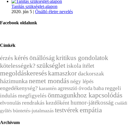
Tanítás szükséglet-alapon
2020. jún 5
|
Önálló életre nevelés
Facebook oldalunk
Címkék
kérés
önállóság
érzés
kritikus gondolatok
szükséglet
kötelességek?
ítélet
iskola
megoldáskeresés
kamaszkor
dackorszak
nemet mondás
házimunka
négy lépés
engedékenység?
reggeli
agresszió
óvoda
baba
karantén
önmagunkhoz kapcsolódás
indulás
megfigyelés
humor-játékosság
rendrakás
kezdőként
elvonulás
családi
empátia
testvérek
büntetés-jutalmazás
gyűlés
Archívum