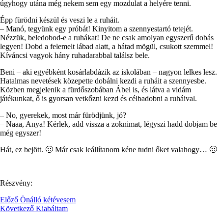
úgyhogy utána még nekem sem egy mozdulat a helyére tenni.
Épp fürödni készül és veszi le a ruháit.
– Manó, tegyünk egy próbát! Kinyitom a szennyestartó tetejét.
Nézzük, beledobod-e a ruhákat! De ne csak amolyan egyszerű dobás
legyen! Dobd a felemelt lábad alatt, a hátad mögül, csukott szemmel!
Kíváncsi vagyok hány ruhadarabbal találsz bele.
Beni – aki egyébként kosárlabdázik az iskolában – nagyon lelkes lesz.
Hatalmas nevetések közepette dobálni kezdi a ruháit a szennyesbe.
Közben megjelenik a fürdőszobában Ábel is, és látva a vidám
játékunkat, ő is gyorsan vetkőzni kezd és célbadobni a ruháival.
– No, gyerekek, most már fürödjünk, jó?
– Naaa, Anya! Kérlek, add vissza a zoknimat, légyszi hadd dobjam be
még egyszer!
Hát, ez bejött. 🙂 Már csak leállítanom kéne tudni őket valahogy… 🙂
Részvény:
Előző
Önálló kétévesem
Következő
Kiabáltam