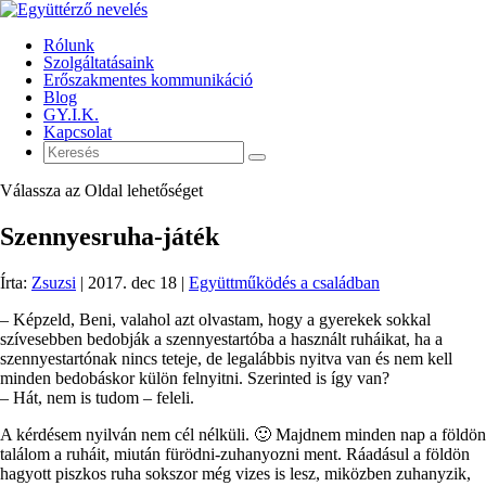
Rólunk
Szolgáltatásaink
Erőszakmentes kommunikáció
Blog
GY.I.K.
Kapcsolat
Válassza az Oldal lehetőséget
Szennyesruha-játék
Írta:
Zsuzsi
|
2017. dec 18
|
Együttműködés a családban
– Képzeld, Beni, valahol azt olvastam, hogy a gyerekek sokkal
szívesebben bedobják a szennyestartóba a használt ruháikat, ha a
szennyestartónak nincs teteje, de legalábbis nyitva van és nem kell
minden bedobáskor külön felnyitni. Szerinted is így van?
– Hát, nem is tudom – feleli.
A kérdésem nyilván nem cél nélküli. 🙂 Majdnem minden nap a földön
találom a ruháit, miután fürödni-zuhanyozni ment. Ráadásul a földön
hagyott piszkos ruha sokszor még vizes is lesz, miközben zuhanyzik,