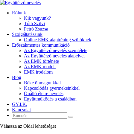
Rólunk
Kik vagyunk?
Tóth Szilvi
Petró Zsuzsa
Szolgáltatásaink
Online EMK alaptréning szülőknek
Erőszakmentes kommunikáció
Az Együttérző nevelés szemlélete
Az Együttérző nevelés alapelvei
Az EMK története
Az EMK modell
EMK irodalom
Blog
Béke önmagunkkal
Kapcsolódás gyermekeinkkel
Önálló életre nevelés
Együttműködés a családban
GY.I.K.
Kapcsolat
Válassza az Oldal lehetőséget