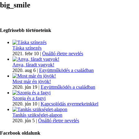
big_smile
Legfrissebb történeteink
Táska színezés
2021. febr 10
|
Önálló életre nevelés
Anya, fáradt vagyok!
2020. aug 6
|
Együttműködés a családban
Most már én jövök!
2020. jún 19
|
Együttműködés a családban
Szonja és a fagyi
2020. jún 10
|
Kapcsolódás gyermekeinkkel
Tanítás szükséglet-alapon
2020. jún 5
|
Önálló életre nevelés
Facebook oldalunk