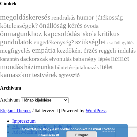
Címkék
megoldáskeresés
humor-játékosság
rendrakás
önállóság
kérés
kötelességek?
óvoda
önmagunkhoz kapcsolódás
kritikus
iskola
szükséglet
gondolatok
engedékenység?
családi gyűlés
empátia
érzés
megfigyelés
kezdőként
reggeli indulás
nemet
dackorszak
elvonulás
baba
négy lépés
karantén
mondás
házimunka
ítélet
büntetés-jutalmazás
kamaszkor
testvérek
agresszió
Archívum
Archívum
Elegant Themes
által tervezett | Powered by
WordPress
Impresszum
Általános Szerződési Feltételek
Tájékoztatjuk, hogy a weboldal cookie-ket használ
További
Adatvédelmi tájékoztató
Elfogad
információ itt