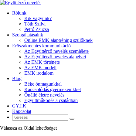
Rólunk
Kik vagyunk?
Tóth Szilvi
Petró Zsuzsa
Szolgáltatásaink
Online EMK alaptréning szülőknek
Erőszakmentes kommunikáció
Az Együttérző nevelés szemlélete
Az Együttérző nevelés alapelvei
Az EMK története
Az EMK modell
EMK irodalom
Blog
Béke önmagunkkal
Kapcsolódás gyermekeinkkel
Önálló életre nevelés
Együttműködés a családban
GY.I.K.
Kapcsolat
Válassza az Oldal lehetőséget