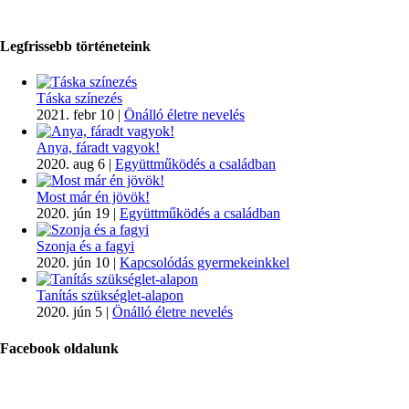
Legfrissebb történeteink
Táska színezés
2021. febr 10
|
Önálló életre nevelés
Anya, fáradt vagyok!
2020. aug 6
|
Együttműködés a családban
Most már én jövök!
2020. jún 19
|
Együttműködés a családban
Szonja és a fagyi
2020. jún 10
|
Kapcsolódás gyermekeinkkel
Tanítás szükséglet-alapon
2020. jún 5
|
Önálló életre nevelés
Facebook oldalunk