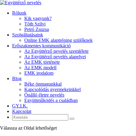
Rólunk
Kik vagyunk?
Tóth Szilvi
Petró Zsuzsa
Szolgáltatásaink
Online EMK alaptréning szülőknek
Erőszakmentes kommunikáció
Az Együttérző nevelés szemlélete
Az Együttérző nevelés alapelvei
Az EMK története
Az EMK modell
EMK irodalom
Blog
Béke önmagunkkal
Kapcsolódás gyermekeinkkel
Önálló életre nevelés
Együttműködés a családban
GY.I.K.
Kapcsolat
Válassza az Oldal lehetőséget