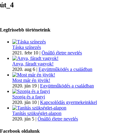
út_4
Legfrissebb történeteink
Táska színezés
2021. febr 10
|
Önálló életre nevelés
Anya, fáradt vagyok!
2020. aug 6
|
Együttműködés a családban
Most már én jövök!
2020. jún 19
|
Együttműködés a családban
Szonja és a fagyi
2020. jún 10
|
Kapcsolódás gyermekeinkkel
Tanítás szükséglet-alapon
2020. jún 5
|
Önálló életre nevelés
Facebook oldalunk