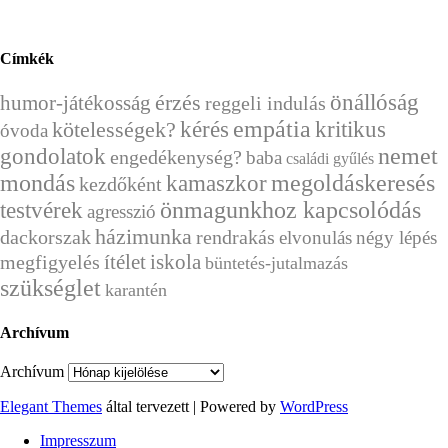
Címkék
önállóság
érzés
humor-játékosság
reggeli indulás
kérés
empátia
kritikus
kötelességek?
óvoda
nemet
gondolatok
engedékenység?
baba
családi gyűlés
mondás
megoldáskeresés
kamaszkor
kezdőként
önmagunkhoz kapcsolódás
testvérek
agresszió
házimunka
dackorszak
rendrakás
elvonulás
négy lépés
ítélet
megfigyelés
iskola
büntetés-jutalmazás
szükséglet
karantén
Archívum
Archívum
Elegant Themes
által tervezett | Powered by
WordPress
Impresszum