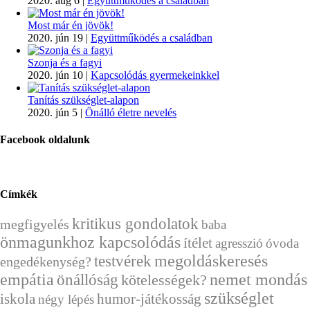
2020. aug 6
|
Együttműködés a családban
Most már én jövök!
2020. jún 19
|
Együttműködés a családban
Szonja és a fagyi
2020. jún 10
|
Kapcsolódás gyermekeinkkel
Tanítás szükséglet-alapon
2020. jún 5
|
Önálló életre nevelés
Facebook oldalunk
Címkék
kritikus gondolatok
megfigyelés
baba
önmagunkhoz kapcsolódás
ítélet
agresszió
óvoda
megoldáskeresés
testvérek
engedékenység?
empátia
önállóság
nemet mondás
kötelességek?
szükséglet
humor-játékosság
iskola
négy lépés