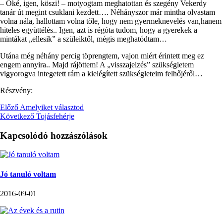
– Oké, igen, köszi! – motyogtam meghatottan és szegény Vekerdy
tanár út megint csuklani kezdett…. Néhányszor már mintha olvastam
volna nála, hallottam volna tőle, hogy nem gyermeknevelés van,hanem
hiteles együttélés.. Igen, azt is régóta tudom, hogy a gyerekek a
mintákat „ellesik” a szüleiktől, mégis meghatódtam…
Utána még néhány percig töprengtem, vajon miért érintett meg ez
engem annyira.. Majd rájöttem! A „visszajelzés” szükségletem
vigyorogva integetett rám a kielégített szükségleteim felhőjéről…
Részvény:
Előző
Amelyiket választod
Következő
Tojásfehérje
Kapcsolódó hozzászólások
Jó tanuló voltam
2016-09-01