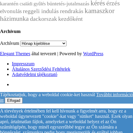
kérés
érzés
karantén
büntetés-jutalmazás
családi gyűlés
kamaszkor
reggeli indulás
rendrakás
elvonulás
házimunka
dackorszak
kezdőként
Archívum
Archívum
Elegant Themes
által tervezett | Powered by
WordPress
Impresszum
Általános Szerződési Feltételek
Adatvédelmi tájékoztató
Tájékoztatjuk, hogy a weboldal cookie-ket használ
További információ
itt
Elfogad
A törvények értelmében fel kell hívnunk a figyelmét arra, hogy ez a
weboldal úgynevezett "cookie"-kat vagy "sütiket" használ. Ezek olyan
apró, ártalmatlan fájlok, amelyeket a weboldal helyez el az Ön
számítógépén, hogy minél egyszerűbbé tegye az Ön számára a
böngészést, számunkra pedig hogy megismerjük és ezáltal jobban