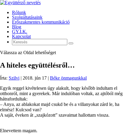
Rólunk
Szolgáltatásaink
Erőszakmentes kommunikáció
Blog
GY.I.K.
Kapcsolat
Válassza az Oldal lehetőséget
A hiteles együttélésről…
Írta:
Szilvi
|
2018. jún 17
|
Béke önmagunkkal
Egyik reggel kivételesen úgy alakult, hogy később indultam el
otthonról, mint a gyerekek. Már indulóban voltak, az ajtóból még
hátrafordultak:
– Anya, az ablakokat majd csukd be és a villanyokat zárd le, ha
elmész! Kulcsod van?
A saját, éveken át „szajkózott” szavaimat hallottam vissza.
Elnevettem magam.