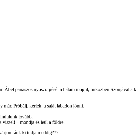
om Ábel panaszos nyöszörgését a hátam mögül, miközben Szonjával a ka
már. Próbálj, kérlek, a saját lábadon jönni.
 indulunk tovább.
viszel! – mondja és leül a földre.
várjon ránk ki tudja meddig???