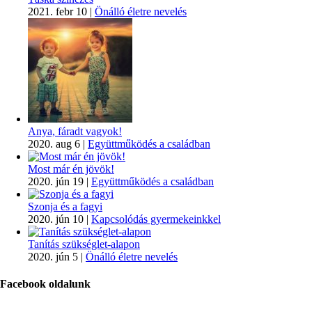
2021. febr 10
|
Önálló életre nevelés
Anya, fáradt vagyok!
2020. aug 6
|
Együttműködés a családban
Most már én jövök!
2020. jún 19
|
Együttműködés a családban
Szonja és a fagyi
2020. jún 10
|
Kapcsolódás gyermekeinkkel
Tanítás szükséglet-alapon
2020. jún 5
|
Önálló életre nevelés
Facebook oldalunk