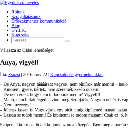
Rólunk
Szolgáltatásaink
Erőszakmentes kommunikáció
Blog
GY.I.K.
Kapcsolat
Válassza az Oldal lehetőséget
Anya, vigyél!
Írta:
Zsuzsi
|
2016. nov 22
|
Kapcsolódás gyermekeinkkel
– De Anya, nagyon fááááradt vagyok, nem bííííírok már menni! – hall
– Kincsem, gyere, kérlek, nem szeretnék későn odaérni.
– De nem érted, hogy nem tudoooook menni? Vigyél!!!
– Manó, nem bírlak téged is vinni meg Szonját is. Nagyon nehéz is vagy 
– Nem meeeegy!
– Jöhetsz lassan is. Vagy várok egy picit, amíg kipihened magad, aztán
– Lassan se tudok menni! És kipihenni se tudom magam! Csak az jó, ha 
Szuper, akkor most itt dekkoljunk az utca közepén, Beni meg a portán 