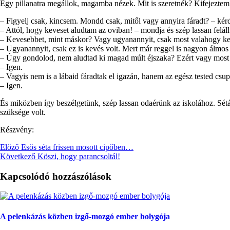
Egy pillanatra megállok, magamba nézek. Mit is szeretnék? Kifejeztem
– Figyelj csak, kincsem. Mondd csak, mitől vagy annyira fáradt? – kér
– Attól, hogy keveset aludtam az oviban! – mondja és szép lassan feláll
– Kevesebbet, mint máskor? Vagy ugyanannyit, csak most valahogy kev
– Ugyanannyit, csak ez is kevés volt. Mert már reggel is nagyon álmos
– Úgy gondolod, nem aludtad ki magad múlt éjszaka? Ezért vagy most 
– Igen.
– Vagyis nem is a lábaid fáradtak el igazán, hanem az egész tested cs
– Igen.
És miközben így beszélgetünk, szép lassan odaérünk az iskolához. Sétá
szüksége volt.
Részvény:
Előző
Esős séta frissen mosott cipőben…
Következő
Köszi, hogy parancsoltál!
Kapcsolódó hozzászólások
A pelenkázás közben izgő-mozgó ember bolygója