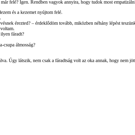
 már felé? Igen. Rendben vagyok annyira, hogy tudok most empatizálni
dezem és a kezemet nyújtom felé.
.
ésnek érezted? – érdeklődöm tovább, miközben néhány lépést teszünk 
 voltam.
ilyen fáradt?
upa-csupa álmosság?
lva. Úgy látszik, nem csak a fáradtság volt az oka annak, hogy nem jöt