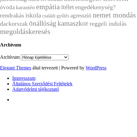
empátia
ítélet
engedékenység?
óvoda
karantén
nemet mondás
rendrakás
iskola
agresszió
családi gyűlés
önállóság
kamaszkor
dackorszak
reggeli indulás
megoldáskeresés
Archívum
Archívum
Elegant Themes
által tervezett | Powered by
WordPress
Impresszum
Általános Szerződési Feltételek
Adatvédelmi tájékoztató