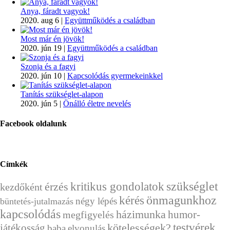
Anya, fáradt vagyok!
2020. aug 6
|
Együttműködés a családban
Most már én jövök!
2020. jún 19
|
Együttműködés a családban
Szonja és a fagyi
2020. jún 10
|
Kapcsolódás gyermekeinkkel
Tanítás szükséglet-alapon
2020. jún 5
|
Önálló életre nevelés
Facebook oldalunk
Címkék
szükséglet
érzés
kritikus gondolatok
kezdőként
kérés
önmagunkhoz
négy lépés
büntetés-jutalmazás
kapcsolódás
házimunka
humor-
megfigyelés
testvérek
játékosság
kötelességek?
baba
elvonulás