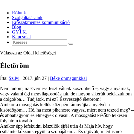
Rólunk
Szolgáltatásaink
Erőszakmentes kommunikáció
Blog
GY.I.K.
Kapcsolat
Válassza az Oldal lehetőséget
Életöröm
Írta:
Szilvi
|
2017. jún 27
|
Béke önmagunkkal
Nem tudom, az Everness-fesztiválnak köszönhető-e, vagy a nyárnak,
vagy valami égi megvilágosodásnak, de nagyon sikerült belelazulnom
a dolgokba… Tudjátok, mi ez? Észveszejtő életöröm!
Amikor a mosogatás kellős közepén rámnyújta a nyelvét a
kisördögöm… Hé, ha most pihenésre vágysz, miért nem teszed meg? –
és abbahagyom és elmegyek olvasni. A mosogatást később lelkesen
folytatom tovább…
Amikor épp lefeküdni készülök éjfél után és Maja hív, hogy
csillámtetkózzunk együtt a szobájában… És rájövök, miért is ne?