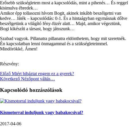
Erősebb szükségletem most a kapcsolódás, mint a pihenés… És reggel
kisimulva ébredek…
Amikor épp tollasozni hívom Bogit, akinek inkább beszélgetni van
kedve… Játék – kapcsolódás: 0-1. És a hintaágyban egymásnak dőlve
beszélgetünk a világító fény-füzér alatt… Majd, amikor végeztünk,
Bogi kikészíti a társast, hogy játsszunk…
Szabad vagyok. Pillanatra pillanatra eldönthetem, hogy mit szeretnék.
Én kapcsolatban lenni önmagammal és a szükségleteimmel.
Mindörökké, Ámen!
Részvény:
Előző
Miért hibáztat engem ez a gyerek?
Következő
Nézőpont váltás…
Kapcsolódó hozzászólások
Kismotorral induljunk vagy babakocsival?
2017-04-06