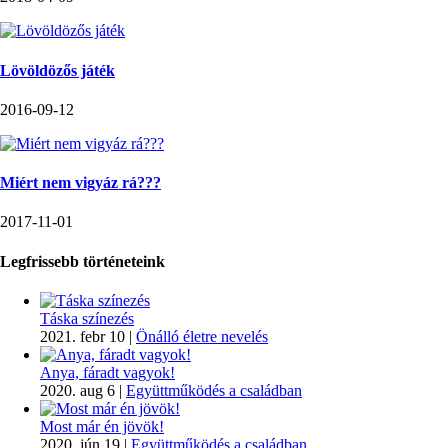
Lövöldözős játék
2016-09-12
Miért nem vigyáz rá???
2017-11-01
Legfrissebb történeteink
Táska színezés
2021. febr 10
|
Önálló életre nevelés
Anya, fáradt vagyok!
2020. aug 6
|
Együttműködés a családban
Most már én jövök!
2020. jún 19
|
Együttműködés a családban