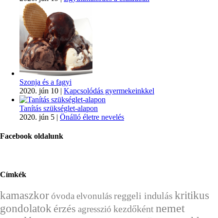
Szonja és a fagyi
2020. jún 10
|
Kapcsolódás gyermekeinkkel
Tanítás szükséglet-alapon
2020. jún 5
|
Önálló életre nevelés
Facebook oldalunk
Címkék
kamaszkor
kritikus
reggeli indulás
óvoda
elvonulás
nemet
gondolatok
érzés
kezdőként
agresszió