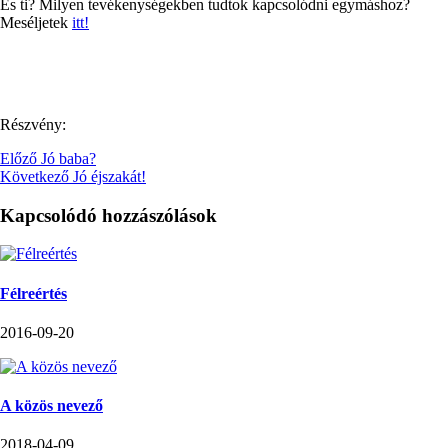
És ti? Milyen tevékenységekben tudtok kapcsolódni egymáshoz?
Meséljetek
itt!
Részvény:
Előző
Jó baba?
Következő
Jó éjszakát!
Kapcsolódó hozzászólások
Félreértés
2016-09-20
A közös nevező
2018-04-09