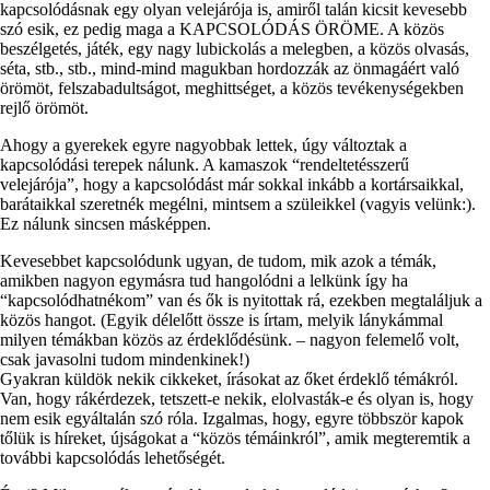
kapcsolódásnak egy olyan velejárója is, amiről talán kicsit kevesebb
szó esik, ez pedig maga a KAPCSOLÓDÁS ÖRÖME. A közös
beszélgetés, játék, egy nagy lubickolás a melegben, a közös olvasás,
séta, stb., stb., mind-mind magukban hordozzák az önmagáért való
örömöt, felszabadultságot, meghittséget, a közös tevékenységekben
rejlő örömöt.
Ahogy a gyerekek egyre nagyobbak lettek, úgy változtak a
kapcsolódási terepek nálunk. A kamaszok “rendeltetésszerű
velejárója”, hogy a kapcsolódást már sokkal inkább a kortársaikkal,
barátaikkal szeretnék megélni, mintsem a szüleikkel (vagyis velünk:).
Ez nálunk sincsen másképpen.
Kevesebbet kapcsolódunk ugyan, de tudom, mik azok a témák,
amikben nagyon egymásra tud hangolódni a lelkünk így ha
“kapcsolódhatnékom” van és ők is nyitottak rá, ezekben megtaláljuk a
közös hangot. (Egyik délelőtt össze is írtam, melyik lánykámmal
milyen témákban közös az érdeklődésünk. – nagyon felemelő volt,
csak javasolni tudom mindenkinek!)
Gyakran küldök nekik cikkeket, írásokat az őket érdeklő témákról.
Van, hogy rákérdezek, tetszett-e nekik, elolvasták-e és olyan is, hogy
nem esik egyáltalán szó róla. Izgalmas, hogy, egyre többször kapok
tőlük is híreket, újságokat a “közös témáinkról”, amik megteremtik a
további kapcsolódás lehetőségét.