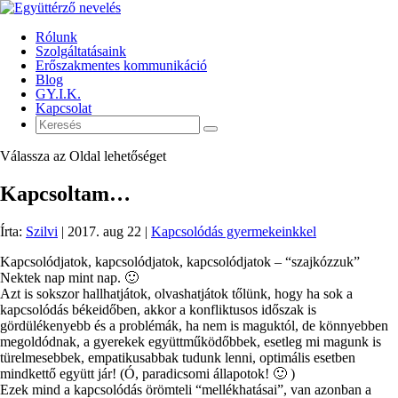
Rólunk
Szolgáltatásaink
Erőszakmentes kommunikáció
Blog
GY.I.K.
Kapcsolat
Válassza az Oldal lehetőséget
Kapcsoltam…
Írta:
Szilvi
|
2017. aug 22
|
Kapcsolódás gyermekeinkkel
Kapcsolódjatok, kapcsolódjatok, kapcsolódjatok – “szajkózzuk”
Nektek nap mint nap. 🙂
Azt is sokszor hallhatjátok, olvashatjátok tőlünk, hogy ha sok a
kapcsolódás békeidőben, akkor a konfliktusos időszak is
gördülékenyebb és a problémák, ha nem is maguktól, de könnyebben
megoldódnak, a gyerekek együttműködőbbek, esetleg mi magunk is
türelmesebbek, empatikusabbak tudunk lenni, optimális esetben
mindkettő együtt jár! (Ó, paradicsomi állapotok! 🙂 )
Ezek mind a kapcsolódás örömteli “mellékhatásai”, van azonban a