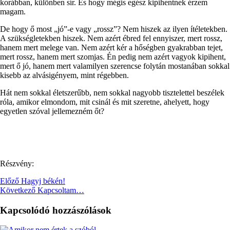
korábban, különben sír. És hogy mégis egész kipihentnek érzem
magam.
De hogy ő most „jó”-e vagy „rossz”? Nem hiszek az ilyen ítéletekben.
A szükségletekben hiszek. Nem azért ébred fel ennyiszer, mert rossz,
hanem mert melege van. Nem azért kér a hőségben gyakrabban tejet,
mert rossz, hanem mert szomjas. Én pedig nem azért vagyok kipihent,
mert ő jó, hanem mert valamilyen szerencse folytán mostanában sokkal
kisebb az alvásigényem, mint régebben.
Hát nem sokkal életszerűbb, nem sokkal nagyobb tisztelettel beszélek
róla, amikor elmondom, mit csinál és mit szeretne, ahelyett, hogy
egyetlen szóval jellemezném őt?
Részvény:
Előző
Hagyj békén!
Következő
Kapcsoltam…
Kapcsolódó hozzászólások