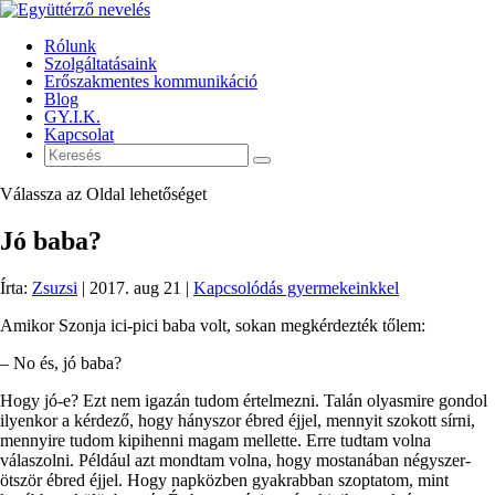
Rólunk
Szolgáltatásaink
Erőszakmentes kommunikáció
Blog
GY.I.K.
Kapcsolat
Válassza az Oldal lehetőséget
Jó baba?
Írta:
Zsuzsi
|
2017. aug 21
|
Kapcsolódás gyermekeinkkel
Amikor Szonja ici-pici baba volt, sokan megkérdezték tőlem:
– No és, jó baba?
Hogy jó-e? Ezt nem igazán tudom értelmezni. Talán olyasmire gondol
ilyenkor a kérdező, hogy hányszor ébred éjjel, mennyit szokott sírni,
mennyire tudom kipihenni magam mellette. Erre tudtam volna
válaszolni. Például azt mondtam volna, hogy mostanában négyszer-
ötször ébred éjjel. Hogy napközben gyakrabban szoptatom, mint