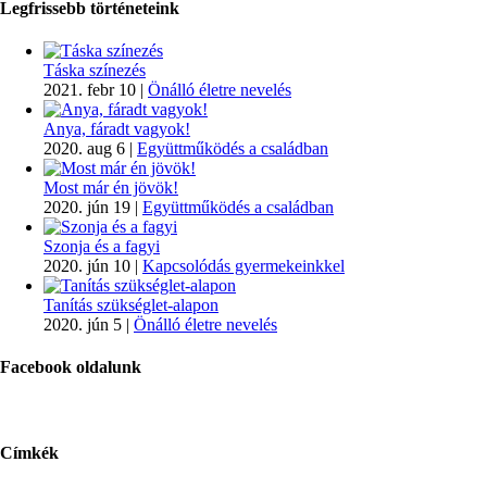
Legfrissebb történeteink
Táska színezés
2021. febr 10
|
Önálló életre nevelés
Anya, fáradt vagyok!
2020. aug 6
|
Együttműködés a családban
Most már én jövök!
2020. jún 19
|
Együttműködés a családban
Szonja és a fagyi
2020. jún 10
|
Kapcsolódás gyermekeinkkel
Tanítás szükséglet-alapon
2020. jún 5
|
Önálló életre nevelés
Facebook oldalunk
Címkék