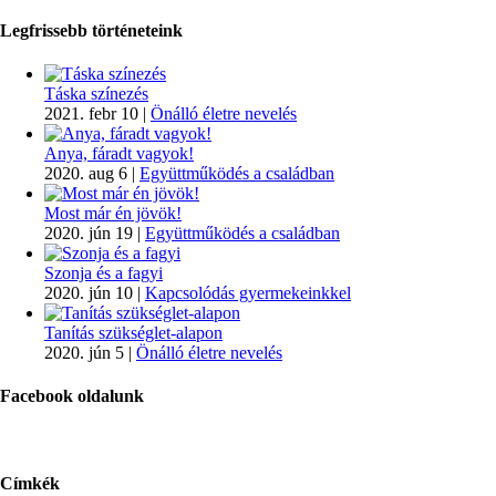
Legfrissebb történeteink
Táska színezés
2021. febr 10
|
Önálló életre nevelés
Anya, fáradt vagyok!
2020. aug 6
|
Együttműködés a családban
Most már én jövök!
2020. jún 19
|
Együttműködés a családban
Szonja és a fagyi
2020. jún 10
|
Kapcsolódás gyermekeinkkel
Tanítás szükséglet-alapon
2020. jún 5
|
Önálló életre nevelés
Facebook oldalunk
Címkék