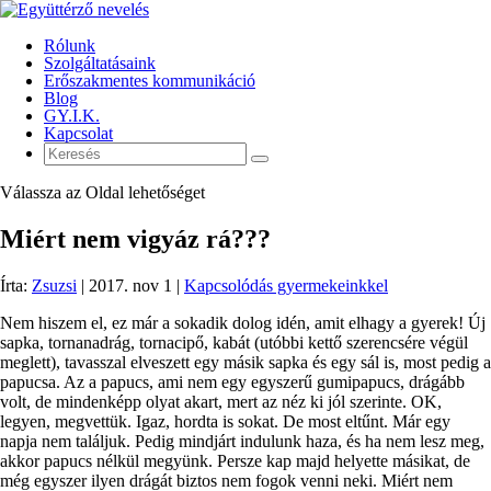
Rólunk
Szolgáltatásaink
Erőszakmentes kommunikáció
Blog
GY.I.K.
Kapcsolat
Válassza az Oldal lehetőséget
Miért nem vigyáz rá???
Írta:
Zsuzsi
|
2017. nov 1
|
Kapcsolódás gyermekeinkkel
Nem hiszem el, ez már a sokadik dolog idén, amit elhagy a gyerek! Új
sapka, tornanadrág, tornacipő, kabát (utóbbi kettő szerencsére végül
meglett), tavasszal elveszett egy másik sapka és egy sál is, most pedig a
papucsa. Az a papucs, ami nem egy egyszerű gumipapucs, drágább
volt, de mindenképp olyat akart, mert az néz ki jól szerinte. OK,
legyen, megvettük. Igaz, hordta is sokat. De most eltűnt. Már egy
napja nem találjuk. Pedig mindjárt indulunk haza, és ha nem lesz meg,
akkor papucs nélkül megyünk. Persze kap majd helyette másikat, de
még egyszer ilyen drágát biztos nem fogok venni neki. Miért nem