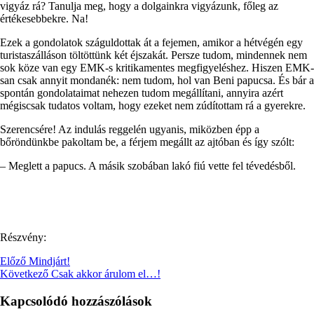
vigyáz rá? Tanulja meg, hogy a dolgainkra vigyázunk, főleg az
értékesebbekre. Na!
Ezek a gondolatok száguldottak át a fejemen, amikor a hétvégén egy
turistaszálláson töltöttünk két éjszakát. Persze tudom, mindennek nem
sok köze van egy EMK-s kritikamentes megfigyeléshez. Hiszen EMK-
san csak annyit mondanék: nem tudom, hol van Beni papucsa. És bár a
spontán gondolataimat nehezen tudom megállítani, annyira azért
mégiscsak tudatos voltam, hogy ezeket nem zúdítottam rá a gyerekre.
Szerencsére! Az indulás reggelén ugyanis, miközben épp a
bőröndünkbe pakoltam be, a férjem megállt az ajtóban és így szólt:
– Meglett a papucs. A másik szobában lakó fiú vette fel tévedésből.
Részvény:
Előző
Mindjárt!
Következő
Csak akkor árulom el…!
Kapcsolódó hozzászólások