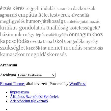
kérés
érzés
reggeli indulás
dackorszak
karantén
empátia
testvérek
ítélet
agresszió
elvonulás
humor-játékosság
megfigyelés
büntetés-jutalmazás
önállóság
kritikus gondolatok
kötelességek?
önmagunkhoz
házimunka
négy lépés
családi gyűlés
kapcsolódás
iskola
engedékenység?
óvoda
baba
szükséglet
nemet mondás
kezdőként
rendrakás
megoldáskeresés
kamaszkor
Archívum
Archívum
Elegant Themes
által tervezett | Powered by
WordPress
Impresszum
Általános Szerződési Feltételek
Adatvédelmi tájékoztató