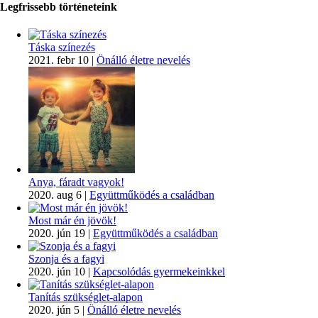
Legfrissebb történeteink
Táska színezés
2021. febr 10
|
Önálló életre nevelés
Anya, fáradt vagyok!
2020. aug 6
|
Együttműködés a családban
Most már én jövök!
2020. jún 19
|
Együttműködés a családban
Szonja és a fagyi
2020. jún 10
|
Kapcsolódás gyermekeinkkel
Tanítás szükséglet-alapon
2020. jún 5
|
Önálló életre nevelés