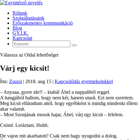
Rólunk
Szolgáltatásaink
Erőszakmentes kommunikáció
Blog
GY.I.K.
Kapcsolat
Válassza az Oldal lehetőséget
Várj egy kicsit!
Írta:
Zsuzsi
|
2018. aug 15
|
Kapcsolódás gyermekeinkkel
– Anyaaa, gyere ide!! – kiabál Ábel a nappaliból reggel.
A hangjából hallom, hogy nem kér, hanem utasít. Ezt nem szeretem.
Meg kicsit elfáradtam attól, hogy egyébként is mindig mindenki tőlem
akar valamit.
– Most Szonjának mosok hajat, Ábel, várj egy kicsit – felelem.
Csönd. Leráztam. Huhh.
De vajon mit akarhatott? Csak nem hagy nyugodni a dolog.