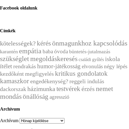
Facebook oldalunk
Címkék
kérés
önmagunkhoz kapcsolódás
kötelességek?
empátia
baba
óvoda
karantén
büntetés-jutalmazás
szükséglet
megoldáskeresés
iskola
családi gyűlés
ítélet
humor-játékosság
rendrakás
elvonulás
négy lépés
kritikus gondolatok
kezdőként
megfigyelés
kamaszkor
engedékenység?
reggeli indulás
nemet
házimunka
testvérek
érzés
dackorszak
mondás
önállóság
agresszió
Archívum
Archívum