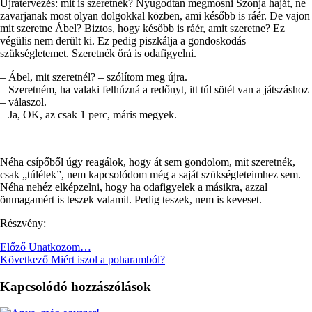
Újratervezés: mit is szeretnék? Nyugodtan megmosni Szonja haját, ne
zavarjanak most olyan dolgokkal közben, ami később is ráér. De vajon
mit szeretne Ábel? Biztos, hogy később is ráér, amit szeretne? Ez
végülis nem derült ki. Ez pedig piszkálja a gondoskodás
szükségletemet. Szeretnék őrá is odafigyelni.
– Ábel, mit szeretnél? – szólítom meg újra.
– Szeretném, ha valaki felhúzná a redőnyt, itt túl sötét van a játszáshoz
– válaszol.
– Ja, OK, az csak 1 perc, máris megyek.
Néha csípőből úgy reagálok, hogy át sem gondolom, mit szeretnék,
csak „túlélek”, nem kapcsolódom még a saját szükségleteimhez sem.
Néha nehéz elképzelni, hogy ha odafigyelek a másikra, azzal
önmagamért is teszek valamit. Pedig teszek, nem is keveset.
Részvény:
Előző
Unatkozom…
Következő
Miért iszol a poharamból?
Kapcsolódó hozzászólások