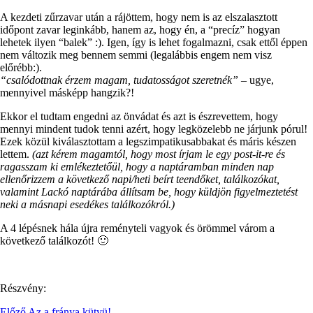
A kezdeti zűrzavar után a rájöttem, hogy nem is az elszalasztott
időpont zavar leginkább, hanem az, hogy én, a “precíz” hogyan
lehetek ilyen “balek” :). Igen, így is lehet fogalmazni, csak ettől éppen
nem változik meg bennem semmi (legalábbis engem nem visz
előrébb:).
“csalódottnak érzem magam, tudatosságot szeretnék”
– ugye,
mennyivel másképp hangzik?!
Ekkor el tudtam engedni az önvádat és azt is észrevettem, hogy
mennyi mindent tudok tenni azért, hogy legközelebb ne járjunk pórul!
Ezek közül kiválasztottam a legszimpatikusabbakat és máris készen
lettem.
(azt kérem magamtól, hogy most írjam le egy post-it-re és
ragasszam ki emlékeztetőül, hogy a naptáramban minden nap
ellenőrizzem a következő napi/heti beírt teendőket, találkozókat,
valamint Lackó naptárába állítsam be, hogy küldjön figyelmeztetést
neki a másnapi esedékes találkozókról.)
A 4 lépésnek hála újra reményteli vagyok és örömmel várom a
következő találkozót! 🙂
Részvény:
Előző
Az a fránya kütyü!