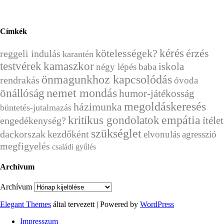
Címkék
kérés
érzés
kötelességek?
reggeli indulás
karantén
testvérek
kamaszkor
iskola
négy lépés
baba
önmagunkhoz kapcsolódás
rendrakás
óvoda
önállóság
nemet mondás
humor-játékosság
megoldáskeresés
házimunka
büntetés-jutalmazás
empátia
kritikus gondolatok
ítélet
engedékenység?
szükséglet
dackorszak
kezdőként
elvonulás
agresszió
megfigyelés
családi gyűlés
Archívum
Archívum
Elegant Themes
által tervezett | Powered by
WordPress
Impresszum