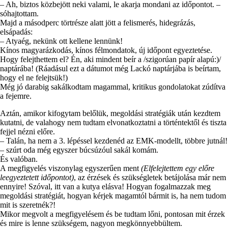
– Ah, biztos közbejött neki valami, le akarja mondani az időpontot. –
sóhajtottam.
Majd a másodperc törtrésze alatt jött a felismerés, hidegrázás,
elsápadás:
– Atyaég, nekünk ott kellene lennünk!
Kínos magyarázkodás, kínos félmondatok, új időpont egyeztetése.
Hogy felejthettem el? Én, aki mindent beír a /szigorúan papír alapú:)/
naptárába! (Ráadásul ezt a dátumot még Lackó naptárjába is beírtam,
hogy el ne felejtsük!)
Még jó darabig sakálkodtam magammal, kritikus gondolatokat zúdítva
a fejemre.
Aztán, amikor kifogytam belőlük, megoldási stratégiák után kezdtem
kutatni, de valahogy nem tudtam elvonatkoztatni a történtektől és tiszta
fejjel nézni előre.
– Talán, ha nem a 3. lépéssel kezdenéd az EMK-modellt, többre jutnál!
– szúrt oda még egyszer búcsúzóul sakál komám.
És valóban.
A megfigyelés viszonylag egyszerűen ment
(Elfelejtettem egy előre
leegyeztetett időpontot
)
, az érzések és szükségletek betájolása már nem
ennyire! Szóval, itt van a kutya elásva! Hogyan fogalmazzak meg
megoldási stratégiát, hogyan kérjek magamtól bármit is, ha nem tudom
mit is szeretnék?!
Mikor megvolt a megfigyelésem és be tudtam lőni, pontosan mit érzek
és mire is lenne szükségem, nagyon megkönnyebbültem.