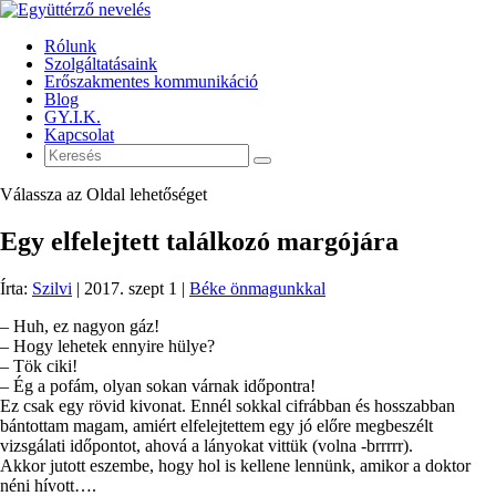
Rólunk
Szolgáltatásaink
Erőszakmentes kommunikáció
Blog
GY.I.K.
Kapcsolat
Válassza az Oldal lehetőséget
Egy elfelejtett találkozó margójára
Írta:
Szilvi
|
2017. szept 1
|
Béke önmagunkkal
– Huh, ez nagyon gáz!
– Hogy lehetek ennyire hülye?
– Tök ciki!
– Ég a pofám, olyan sokan várnak időpontra!
Ez csak egy rövid kivonat. Ennél sokkal cifrábban és hosszabban
bántottam magam, amiért elfelejtettem egy jó előre megbeszélt
vizsgálati időpontot, ahová a lányokat vittük (volna -brrrrr).
Akkor jutott eszembe, hogy hol is kellene lennünk, amikor a doktor
néni hívott….