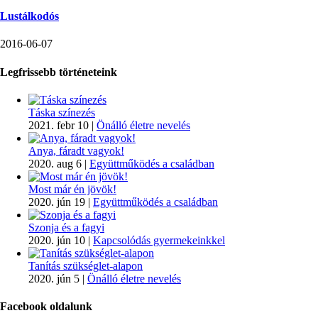
Lustálkodós
2016-06-07
Legfrissebb történeteink
Táska színezés
2021. febr 10
|
Önálló életre nevelés
Anya, fáradt vagyok!
2020. aug 6
|
Együttműködés a családban
Most már én jövök!
2020. jún 19
|
Együttműködés a családban
Szonja és a fagyi
2020. jún 10
|
Kapcsolódás gyermekeinkkel
Tanítás szükséglet-alapon
2020. jún 5
|
Önálló életre nevelés
Facebook oldalunk