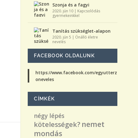
Szonja és a fagyi
2020. jún 10
|
Kapcsolódás
gyermekeinkkel
Tanítás szükséglet-alapon
2020. jún 5
|
Önálló életre
nevelés
FACEBOOK OLDALUNK
https://www.facebook.com/egyutterz
oneveles
CÍMKÉK
négy lépés
nemet
kötelességek?
mondás