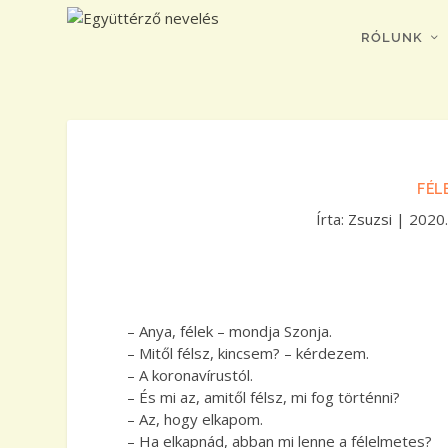
RÓLUNK
FÉL
Írta:
Zsuzsi
|
2020.
– Anya, félek – mondja Szonja.
– Mitől félsz, kincsem? – kérdezem.
– A koronavírustól.
– És mi az, amitől félsz, mi fog történni?
– Az, hogy elkapom.
– Ha elkapnád, abban mi lenne a félelmetes?