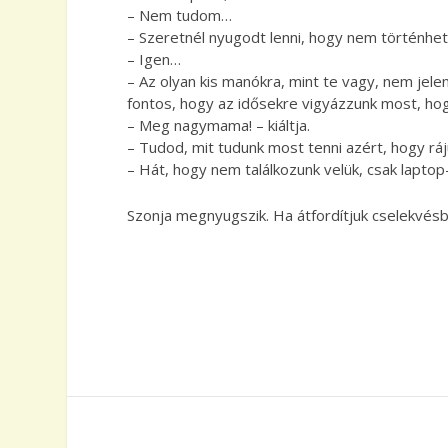
– Nem tudom…
– Szeretnél nyugodt lenni, hogy nem történhet
– Igen…
– Az olyan kis manókra, mint te vagy, nem jele
fontos, hogy az idősekre vigyázzunk most, h
– Meg nagymama! – kiáltja.
– Tudod, mit tudunk most tenni azért, hogy rá
– Hát, hogy nem találkozunk velük, csak lapto
Szonja megnyugszik. Ha átfordítjuk cselekvésb