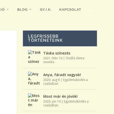
IÓ
BLOG
GY.I.K.
KAPCSOLAT
LEGFRISSEBB
TÖRTÉNETEINK
Táska színezés
2021. febr 10
|
Önálló életre
nevelés
Anya, fáradt vagyok!
2020. aug 6
|
Együttműködés a
családban
Most már én jövök!
2020. jún 19
|
Együttműködés a
családban