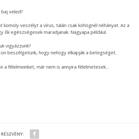
 baj veled?
nt komoly veszélyt a vírus, talán csak köhögnél néhányat. Az a
ogy ők egészségesek maradjanak. Nagyapa például.
juk vigyázzunk?
p-on beszélgetünk, hogy nehogy elkapják a betegséget.
e a félelmeinket, már nem is annyira félelmetesek…
RÉSZVÉNY: