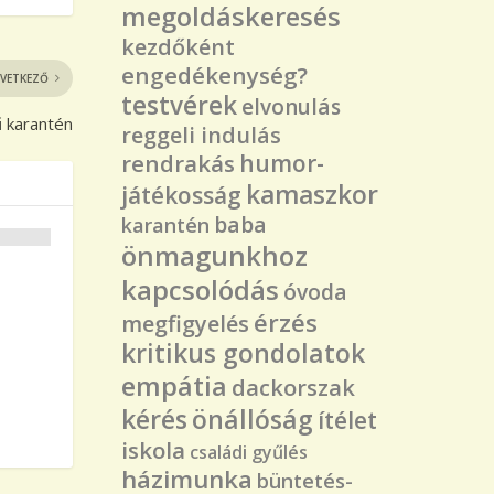
megoldáskeresés
kezdőként
engedékenység?
VETKEZŐ
testvérek
elvonulás
 karantén
reggeli indulás
rendrakás
humor-
kamaszkor
játékosság
baba
karantén
önmagunkhoz
kapcsolódás
óvoda
érzés
megfigyelés
kritikus gondolatok
empátia
dackorszak
kérés
önállóság
ítélet
iskola
családi gyűlés
házimunka
büntetés-