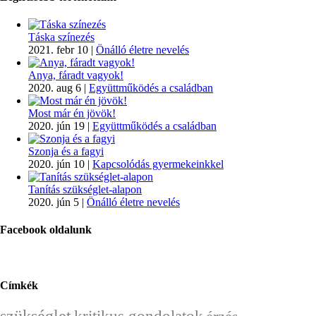
Táska színezés
2021. febr 10
|
Önálló életre nevelés
Anya, fáradt vagyok!
2020. aug 6
|
Együttműködés a családban
Most már én jövök!
2020. jún 19
|
Együttműködés a családban
Szonja és a fagyi
2020. jún 10
|
Kapcsolódás gyermekeinkkel
Tanítás szükséglet-alapon
2020. jún 5
|
Önálló életre nevelés
Facebook oldalunk
Címkék
szükséglet