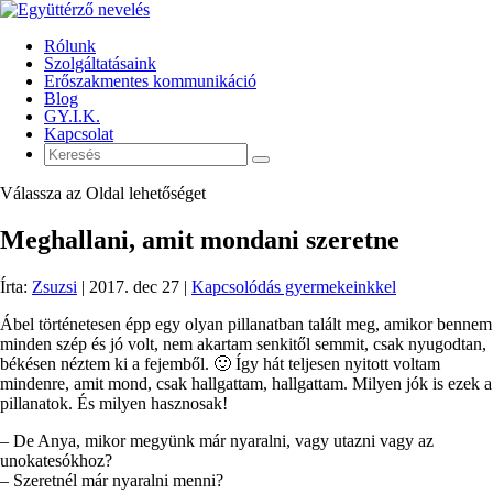
Rólunk
Szolgáltatásaink
Erőszakmentes kommunikáció
Blog
GY.I.K.
Kapcsolat
Válassza az Oldal lehetőséget
Meghallani, amit mondani szeretne
Írta:
Zsuzsi
|
2017. dec 27
|
Kapcsolódás gyermekeinkkel
Ábel történetesen épp egy olyan pillanatban talált meg, amikor bennem
minden szép és jó volt, nem akartam senkitől semmit, csak nyugodtan,
békésen néztem ki a fejemből. 🙂 Így hát teljesen nyitott voltam
mindenre, amit mond, csak hallgattam, hallgattam. Milyen jók is ezek a
pillanatok. És milyen hasznosak!
– De Anya, mikor megyünk már nyaralni, vagy utazni vagy az
unokatesókhoz?
– Szeretnél már nyaralni menni?