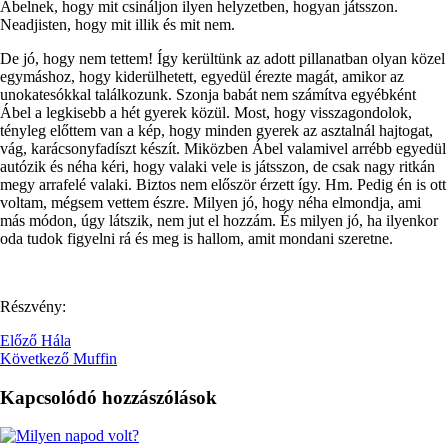
Ábelnek, hogy mit csináljon ilyen helyzetben, hogyan játsszon.
Neadjisten, hogy mit illik és mit nem.
De jó, hogy nem tettem! Így kerültünk az adott pillanatban olyan közel
egymáshoz, hogy kiderülhetett, egyedül érezte magát, amikor az
unokatesókkal találkozunk. Szonja babát nem számítva egyébként
Ábel a legkisebb a hét gyerek közül. Most, hogy visszagondolok,
tényleg előttem van a kép, hogy minden gyerek az asztalnál hajtogat,
vág, karácsonyfadíszt készít. Miközben Ábel valamivel arrébb egyedül
autózik és néha kéri, hogy valaki vele is játsszon, de csak nagy ritkán
megy arrafelé valaki. Biztos nem először érzett így. Hm. Pedig én is ott
voltam, mégsem vettem észre. Milyen jó, hogy néha elmondja, ami
más módon, úgy látszik, nem jut el hozzám. És milyen jó, ha ilyenkor
oda tudok figyelni rá és meg is hallom, amit mondani szeretne.
Részvény:
Előző
Hála
Következő
Muffin
Kapcsolódó hozzászólások