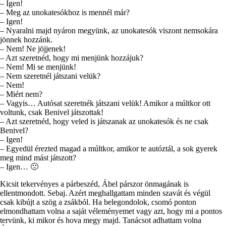
– Igen!
– Meg az unokatesókhoz is mennél már?
– Igen!
– Nyaralni majd nyáron megyünk, az unokatesók viszont nemsokára
jönnek hozzánk.
– Nem! Ne jöjjenek!
– Azt szeretnéd, hogy mi menjünk hozzájuk?
– Nem! Mi se menjünk!
– Nem szeretnél játszani velük?
– Nem!
– Miért nem?
– Vagyis… Autósat szeretnék játszani velük! Amikor a múltkor ott
voltunk, csak Benivel játszottak!
– Azt szeretnéd, hogy veled is játszanak az unokatesók és ne csak
Benivel?
– Igen!
– Egyedül érezted magad a múltkor, amikor te autóztál, a sok gyerek
meg mind mást játszott?
– Igen… 🙁
Kicsit tekervényes a párbeszéd, Ábel párszor önmagának is
ellentmondott. Sebaj. Azért meghallgattam minden szavát és végül
csak kibújt a szög a zsákból. Ha belegondolok, csomó ponton
elmondhattam volna a saját véleményemet vagy azt, hogy mi a pontos
tervünk, ki mikor és hova megy majd. Tanácsot adhattam volna