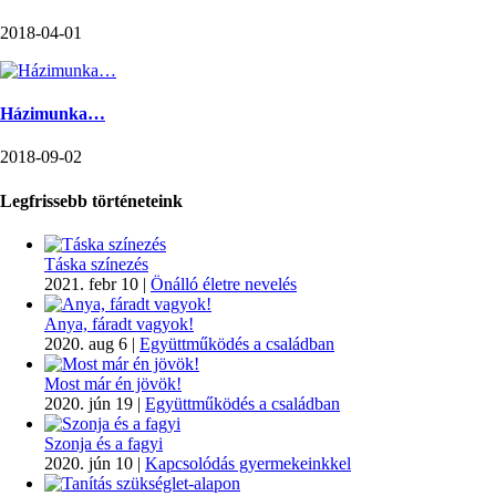
2018-04-01
Házimunka…
2018-09-02
Legfrissebb történeteink
Táska színezés
2021. febr 10
|
Önálló életre nevelés
Anya, fáradt vagyok!
2020. aug 6
|
Együttműködés a családban
Most már én jövök!
2020. jún 19
|
Együttműködés a családban
Szonja és a fagyi
2020. jún 10
|
Kapcsolódás gyermekeinkkel