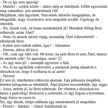
– De ez így nem igazság!
– Manók! – szólok közbe – akkor még ne induljunk. Előbb egyezzünk
meg valamiben, ami mindenkinek OK.
Megállnak, rám figyelnek. Nincsenek ötletelős hangulatban, de
elfogadják, hogy veszekedve nem megyünk tovább. Úgyhogy én
ötletelek.
– No, lássuk csak, mi lenne mindenkinek jó? Mondjuk félútig Beni
rollerezik, aztán Ábel?
– Nem, én akarok menni végig, mostanáig Ábel rollerezhetett! –
ellenkezik Beni.
– Ketten nem tudtok ráállni, igaz? – folytatom.
– Neeem, ahhoz túl kicsi.
– OK, csak egy ötlet volt. Mi lenne, ha nem Beni és nem Ábel, hanem
én mennék vele? Az igazságos, nem? 🙂
– Az úgy nem jó! – mondják egyszerre a fiúk.
– No, és ha egyikőtök rollerezhet, a másiknak pedig odaadom a
slusszkulcsot, hogy ő nyithassa ki az autót?
– Neeem!
Ez sem jó, mindketten rollerezni akarnak. Egy pillanatra megállok,
hirtelen kifogytam az ötletekből. Ábel közben hozzámbújik, úgy súgja:
– Anya, nekem jó, ha Beni rollerezik. De vihetem a slusszkulcsot
innen a parkolóig? Beteszem a zsebembe, és úgy fogom a kezemben,
hogy biztos ne essen ki.
No, úgy látszik, mégis találtunk egy mindenkinek jó megoldást.
– Persze! – felelem. – Akkor indulhatunk is!