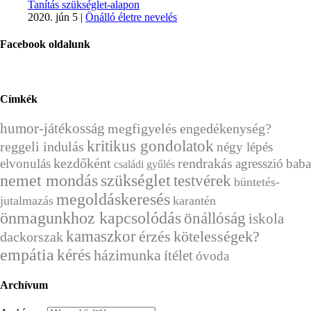
Tanítás szükséglet-alapon
2020. jún 5
|
Önálló életre nevelés
Facebook oldalunk
Címkék
humor-játékosság
megfigyelés
engedékenység?
kritikus gondolatok
reggeli indulás
négy lépés
kezdőként
rendrakás
elvonulás
agresszió
baba
családi gyűlés
nemet mondás
szükséglet
testvérek
büntetés-
megoldáskeresés
jutalmazás
karantén
önmagunkhoz kapcsolódás
önállóság
iskola
kamaszkor
érzés
kötelességek?
dackorszak
empátia
kérés
házimunka
ítélet
óvoda
Archívum