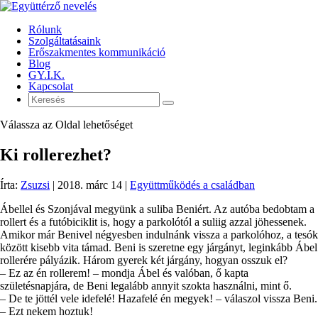
Rólunk
Szolgáltatásaink
Erőszakmentes kommunikáció
Blog
GY.I.K.
Kapcsolat
Válassza az Oldal lehetőséget
Ki rollerezhet?
Írta:
Zsuzsi
|
2018. márc 14
|
Együttműködés a családban
Ábellel és Szonjával megyünk a suliba Beniért. Az autóba bedobtam a
rollert és a futóbiciklit is, hogy a parkolótól a suliig azzal jöhessenek.
Amikor már Benivel négyesben indulnánk vissza a parkolóhoz, a tesók
között kisebb vita támad. Beni is szeretne egy járgányt, leginkább Ábel
rollerére pályázik. Három gyerek két járgány, hogyan osszuk el?
– Ez az én rollerem! – mondja Ábel és valóban, ő kapta
születésnapjára, de Beni legalább annyit szokta használni, mint ő.
– De te jöttél vele idefelé! Hazafelé én megyek! – válaszol vissza Beni.
– Ezt nekem hoztuk!